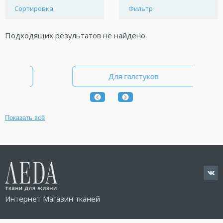
Сортировка
Фильтр
Подходящих результатов не найдено.
ы
Для галстуков
Показать всё
Интернет Магазин тканей