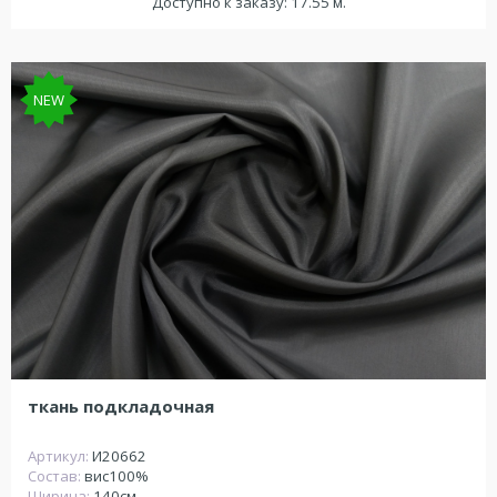
Доступно к заказу: 17.55 м.
NEW
ткань подкладочная
Артикул:
И20662
Состав:
вис100%
Ширина:
140см