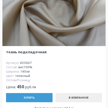
ткань подкладочная
Артикул:
И20667
Состав:
вис100%
Ширина:
140см
Цвет:
телесный
Оптом/Розницу
450
Цена:
руб./м
В ИЗБРАННОЕ
КУПИТЬ
Доступно к заказу: 10.6 м.