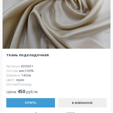
ткань подкладочная
Артикул:
И20661
Состав:
вис100%
Ширина:
140см
Цвет:
экрю
Оптом/Розницу
450
Цена:
руб./м
В ИЗБРАННОЕ
КУПИТЬ